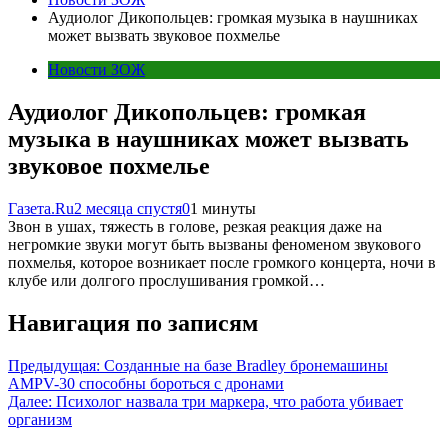
Аудиолог Дикопольцев: громкая музыка в наушниках
может вызвать звуковое похмелье
Новости ЗОЖ
Аудиолог Дикопольцев: громкая
музыка в наушниках может вызвать
звуковое похмелье
Газета.Ru
2 месяца спустя
0
1 минуты
Звон в ушах, тяжесть в голове, резкая реакция даже на
негромкие звуки могут быть вызваны феноменом звукового
похмелья, которое возникает после громкого концерта, ночи в
клубе или долгого прослушивания громкой…
Навигация по записям
Предыдущая:
Созданные на базе Bradley бронемашины
AMPV-30 способны бороться с дронами
Далее:
Психолог назвала три маркера, что работа убивает
организм