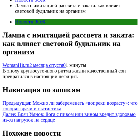
Лампа с имитацией рассвета и заката: как влияет
световой будильник на организм
Новости ЗОЖ
Лампа с имитацией рассвета и заката:
как влияет световой будильник на
организм
WomanHit.ru
2 месяца спустя
0
1 минуты
В эпоху круглосуточного ритма жизни качественный сон
превратился в настоящий дефицит.
Навигация по записям
Предыдущая:
Можно ли забеременеть «вопреки возрасту»: что
говорят врачи и статистика
Далее:
Врач Умнов: йога с пивом или вином вредит здоровью
из-за нагрузок на сердце
Похожие новости