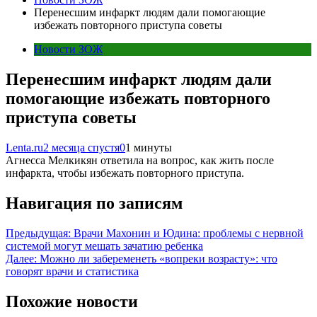
Перенесшим инфаркт людям дали помогающие
избежать повторного приступа советы
Новости ЗОЖ
Перенесшим инфаркт людям дали
помогающие избежать повторного
приступа советы
Lenta.ru
2 месяца спустя
0
1 минуты
Агнесса Мелкикян ответила на вопрос, как жить после
инфаркта, чтобы избежать повторного приступа.
Навигация по записям
Предыдущая:
Врачи Махонин и Юдина: проблемы с нервной
системой могут мешать зачатию ребенка
Далее:
Можно ли забеременеть «вопреки возрасту»: что
говорят врачи и статистика
Похожие новости