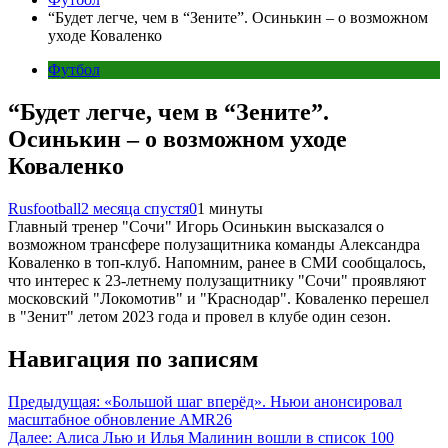
“Будет легче, чем в “Зените”. Осинькин – о возможном
уходе Коваленко
Футбол
“Будет легче, чем в “Зените”.
Осинькин – о возможном уходе
Коваленко
Rusfootball
2 месяца спустя
0
1 минуты
Главный тренер "Сочи" Игорь Осинькин высказался о
возможном трансфере полузащитника команды Александра
Коваленко в топ-клуб. Напомним, ранее в СМИ сообщалось,
что интерес к 23-летнему полузащитнику "Сочи" проявляют
московский "Локомотив" и "Краснодар". Коваленко перешел
в "Зенит" летом 2023 года и провел в клубе один сезон.
Навигация по записям
Предыдущая:
«Большой шаг вперёд». Ньюи анонсировал
масштабное обновление AMR26
Далее:
Алиса Лью и Илья Малинин вошли в список 100