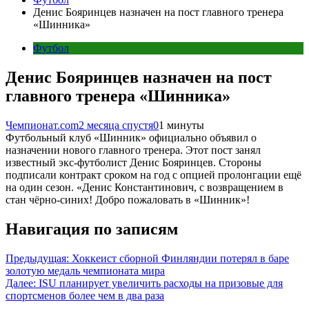
Денис Бояринцев назначен на пост главного тренера
«Шинника»
Футбол
Денис Бояринцев назначен на пост
главного тренера «Шинника»
Чемпионат.com
2 месяца спустя
0
1 минуты
Футбольный клуб «Шинник» официально объявил о
назначении нового главного тренера. Этот пост занял
известный экс-футболист Денис Бояринцев. Стороны
подписали контракт сроком на год с опцией пролонгации ещё
на один сезон. «Денис Константинович, с возвращением в
стан чёрно-синих! Добро пожаловать в «Шинник»!
Навигация по записям
Предыдущая:
Хоккеист сборной Финляндии потерял в баре
золотую медаль чемпионата мира
Далее:
ISU планирует увеличить расходы на призовые для
спортсменов более чем в два раза