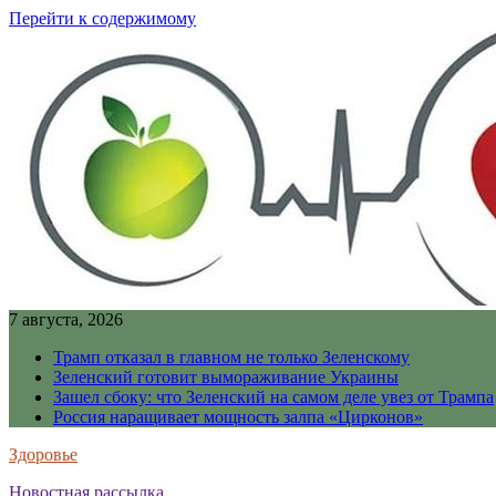
Перейти к содержимому
7 августа, 2026
Трамп отказал в главном не только Зеленскому
Зеленский готовит вымораживание Украины
Зашел сбоку: что Зеленский на самом деле увез от Трампа
Россия наращивает мощность залпа «Цирконов»
Здоровье
Новостная рассылка