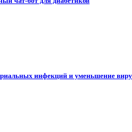
ный чат-бот для диабетиков
териальных инфекций и уменьшение вир