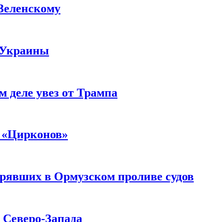
 Зеленскому
 Украины
м деле увез от Трампа
 «Цирконов»
трявших в Ормузском проливе судов
с Северо-Запада