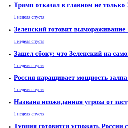
Трамп отказал в главном не только
1 неделя спустя
Зеленский готовит вымораживание
1 неделя спустя
Зашел сбоку: что Зеленский на само
1 неделя спустя
Россия наращивает мощность залпа
1 неделя спустя
Названа неожиданная угроза от зас
1 неделя спустя
Турция готовится угрожать России 