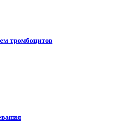
нем тромбоцитов
евания