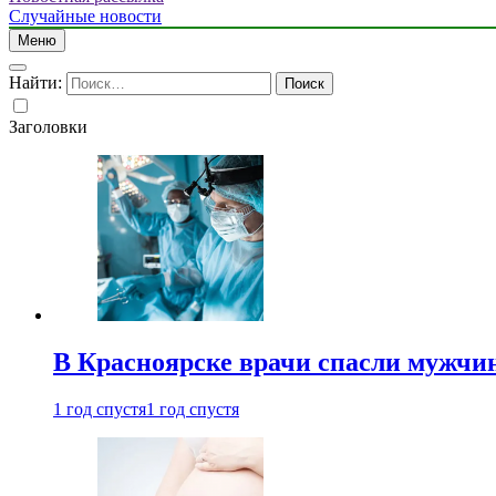
Случайные новости
Меню
Найти:
Заголовки
В Красноярске врачи спасли мужчи
1 год спустя
1 год спустя