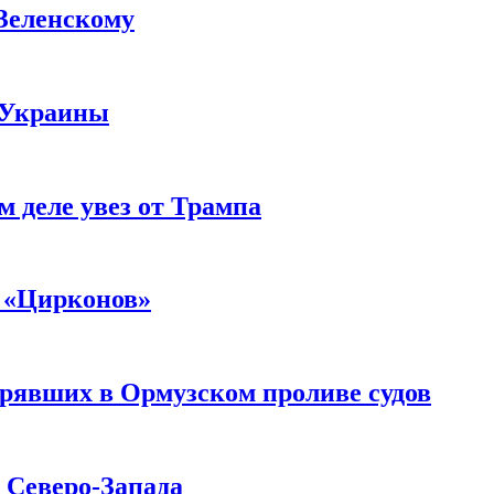
 Зеленскому
 Украины
м деле увез от Трампа
 «Цирконов»
трявших в Ормузском проливе судов
с Северо-Запада