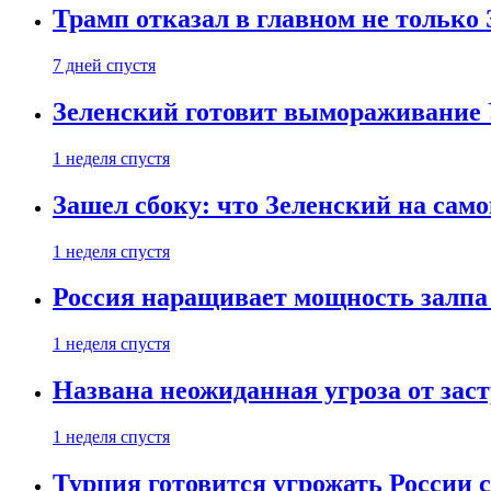
Трамп отказал в главном не только
7 дней спустя
Зеленский готовит вымораживание
1 неделя спустя
Зашел сбоку: что Зеленский на само
1 неделя спустя
Россия наращивает мощность залпа
1 неделя спустя
Названа неожиданная угроза от зас
1 неделя спустя
Турция готовится угрожать России 