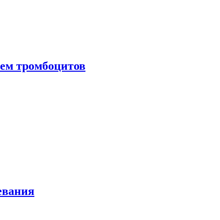
нем тромбоцитов
евания