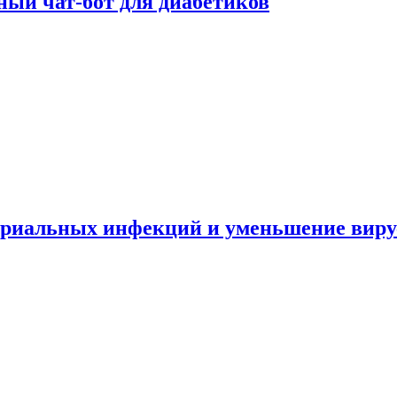
ный чат-бот для диабетиков
териальных инфекций и уменьшение вир