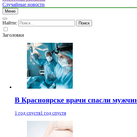
Случайные новости
Меню
Найти:
Заголовки
В Красноярске врачи спасли мужчи
1 год спустя
1 год спустя