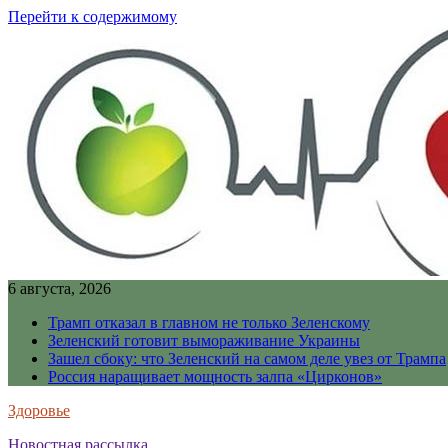
Перейти к содержимому
6 августа, 2026
Трамп отказал в главном не только Зеленскому
Зеленский готовит вымораживание Украины
Зашел сбоку: что Зеленский на самом деле увез от Трампа
Россия наращивает мощность залпа «Цирконов»
Здоровье
Новостная рассылка