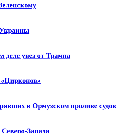
 Зеленскому
 Украины
м деле увез от Трампа
 «Цирконов»
трявших в Ормузском проливе судов
с Северо-Запада