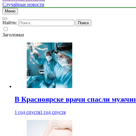
Случайные новости
Меню
Найти:
Заголовки
В Красноярске врачи спасли мужчи
1 год спустя
1 год спустя