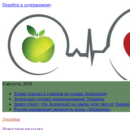
Перейти к содержимому
6 августа, 2026
Трамп отказал в главном не только Зеленскому
Зеленский готовит вымораживание Украины
Зашел сбоку: что Зеленский на самом деле увез от Трампа
Россия наращивает мощность залпа «Цирконов»
Здоровье
Новостная рассылка