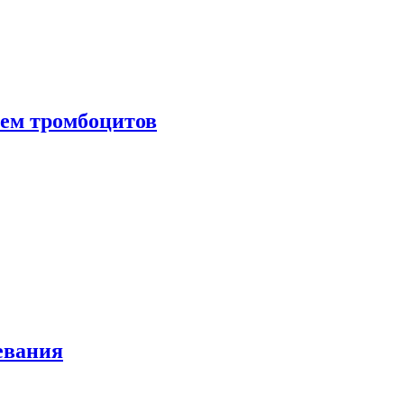
нем тромбоцитов
евания