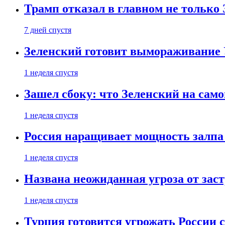
Трамп отказал в главном не только
7 дней спустя
Зеленский готовит вымораживание
1 неделя спустя
Зашел сбоку: что Зеленский на само
1 неделя спустя
Россия наращивает мощность залпа
1 неделя спустя
Названа неожиданная угроза от зас
1 неделя спустя
Турция готовится угрожать России 