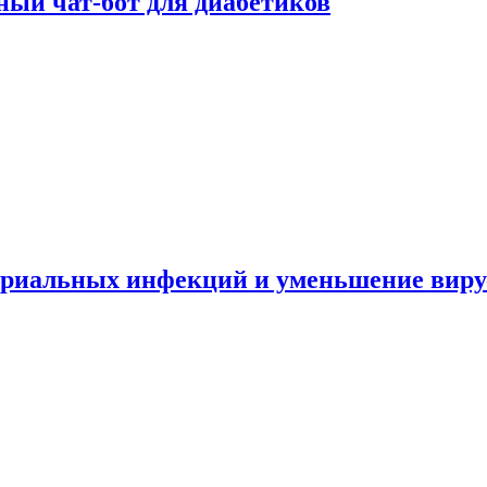
ный чат-бот для диабетиков
териальных инфекций и уменьшение вир