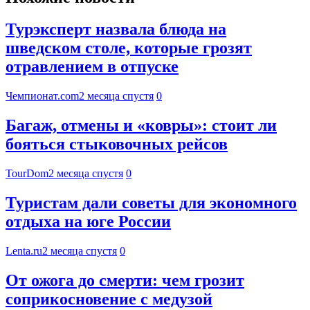
Турэксперт назвала блюда на
шведском столе, которые грозят
отравлением в отпуске
Чемпионат.com
2 месяца спустя
0
Багаж, отмены и «ковры»: стоит ли
бояться стыковочных рейсов
TourDom
2 месяца спустя
0
Туристам дали советы для экономного
отдыха на юге России
Lenta.ru
2 месяца спустя
0
От ожога до смерти: чем грозит
соприкосновение с медузой