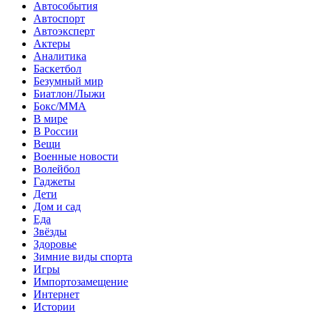
Автособытия
Автоспорт
Автоэксперт
Актеры
Аналитика
Баскетбол
Безумный мир
Биатлон/Лыжи
Бокс/MMA
В мире
В России
Вещи
Военные новости
Волейбол
Гаджеты
Дети
Дом и сад
Еда
Звёзды
Здоровье
Зимние виды спорта
Игры
Импортозамещение
Интернет
Истории