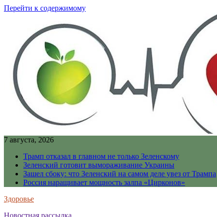
Перейти к содержимому
7 августа, 2026
Трамп отказал в главном не только Зеленскому
Зеленский готовит вымораживание Украины
Зашел сбоку: что Зеленский на самом деле увез от Трампа
Россия наращивает мощность залпа «Цирконов»
Здоровье
Новостная рассылка