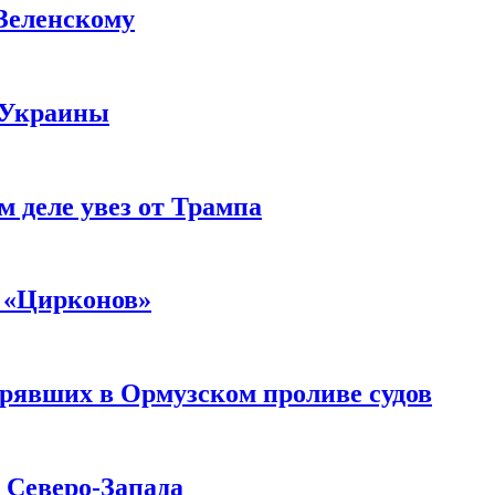
 Зеленскому
 Украины
м деле увез от Трампа
 «Цирконов»
трявших в Ормузском проливе судов
с Северо-Запада