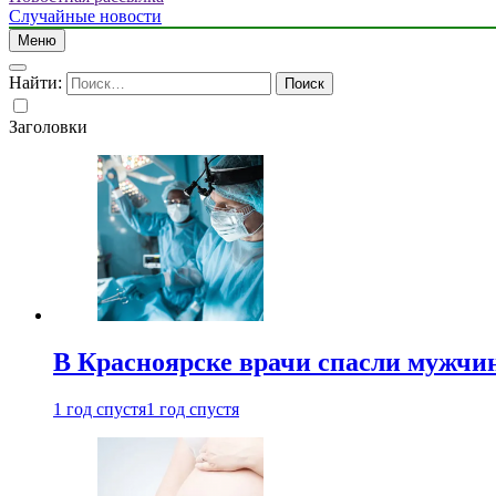
Случайные новости
Меню
Найти:
Заголовки
В Красноярске врачи спасли мужчи
1 год спустя
1 год спустя