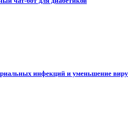
ный чат-бот для диабетиков
териальных инфекций и уменьшение вир