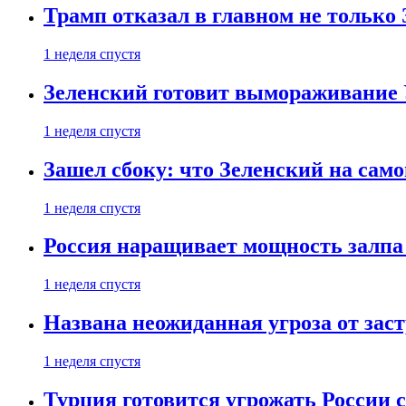
Трамп отказал в главном не только
1 неделя спустя
Зеленский готовит вымораживание
1 неделя спустя
Зашел сбоку: что Зеленский на само
1 неделя спустя
Россия наращивает мощность залпа
1 неделя спустя
Названа неожиданная угроза от зас
1 неделя спустя
Турция готовится угрожать России 