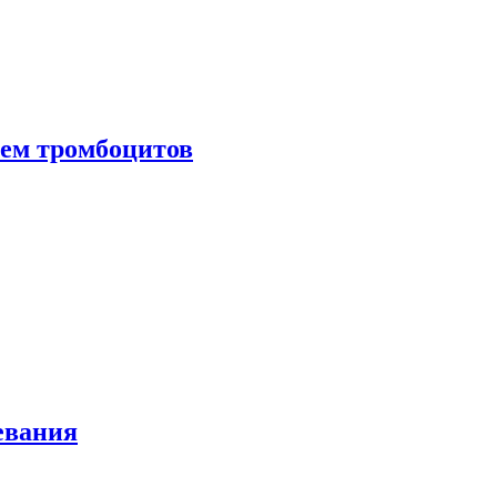
нем тромбоцитов
евания