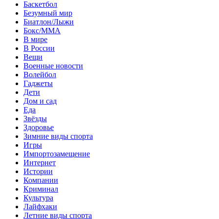
Баскетбол
Безумный мир
Биатлон/Лыжи
Бокс/MMA
В мире
В России
Вещи
Военные новости
Волейбол
Гаджеты
Дети
Дом и сад
Еда
Звёзды
Здоровье
Зимние виды спорта
Игры
Импортозамещение
Интернет
Истории
Компании
Криминал
Культура
Лайфхаки
Летние виды спорта