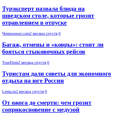
Турэксперт назвала блюда на
шведском столе, которые грозят
отравлением в отпуске
Чемпионат.com
2 месяца спустя
0
Багаж, отмены и «ковры»: стоит ли
бояться стыковочных рейсов
TourDom
2 месяца спустя
0
Туристам дали советы для экономного
отдыха на юге России
Lenta.ru
2 месяца спустя
0
От ожога до смерти: чем грозит
соприкосновение с медузой