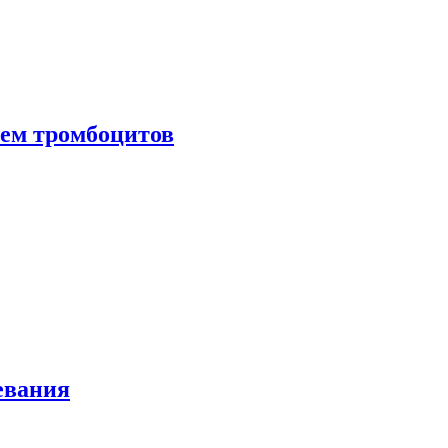
нем тромбоцитов
евания