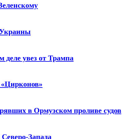
 Зеленскому
 Украины
м деле увез от Трампа
 «Цирконов»
трявших в Ормузском проливе судов
с Северо-Запада