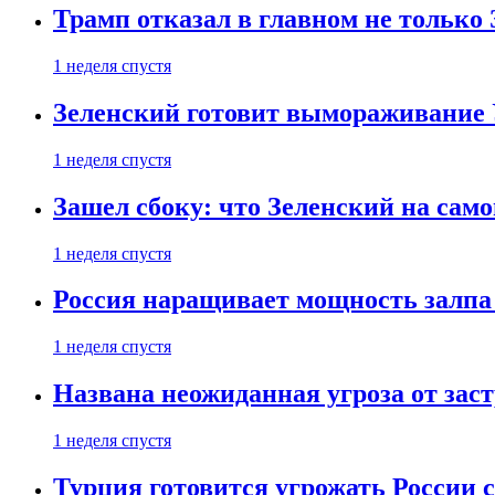
Трамп отказал в главном не только
1 неделя спустя
Зеленский готовит вымораживание
1 неделя спустя
Зашел сбоку: что Зеленский на само
1 неделя спустя
Россия наращивает мощность залпа
1 неделя спустя
Названа неожиданная угроза от зас
1 неделя спустя
Турция готовится угрожать России 