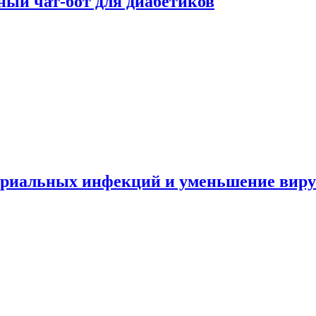
ный чат-бот для диабетиков
териальных инфекций и уменьшение вир