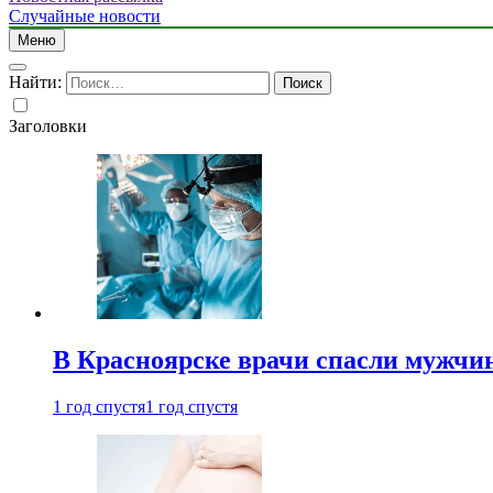
Случайные новости
Меню
Найти:
Заголовки
В Красноярске врачи спасли мужчи
1 год спустя
1 год спустя