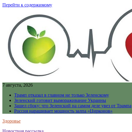
Перейти к содержимому
7 августа, 2026
Трамп отказал в главном не только Зеленскому
Зеленский готовит вымораживание Украины
Зашел сбоку: что Зеленский на самом деле увез от Трампа
Россия наращивает мощность залпа «Цирконов»
Здоровье
Новостная рассылка