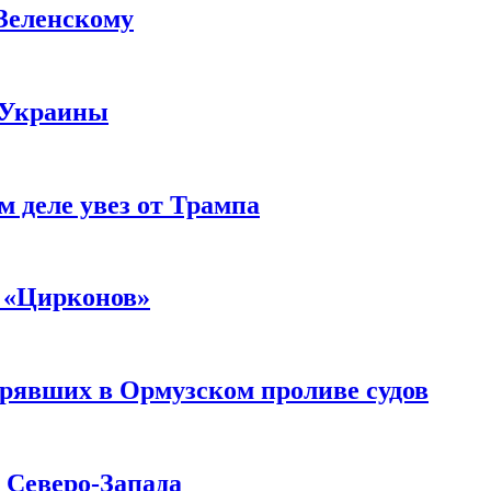
 Зеленскому
 Украины
м деле увез от Трампа
 «Цирконов»
трявших в Ормузском проливе судов
с Северо-Запада