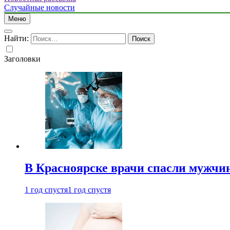
Случайные новости
Меню
Найти:
Заголовки
В Красноярске врачи спасли мужчи
1 год спустя
1 год спустя