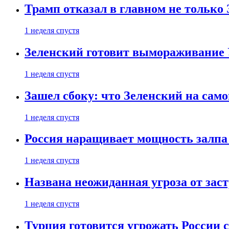
Трамп отказал в главном не только
1 неделя спустя
Зеленский готовит вымораживание
1 неделя спустя
Зашел сбоку: что Зеленский на само
1 неделя спустя
Россия наращивает мощность залпа
1 неделя спустя
Названа неожиданная угроза от зас
1 неделя спустя
Турция готовится угрожать России 