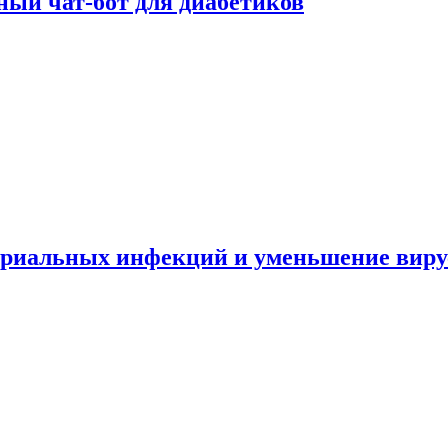
ный чат-бот для диабетиков
териальных инфекций и уменьшение вир