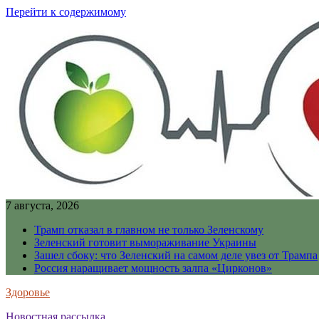
Перейти к содержимому
7 августа, 2026
Трамп отказал в главном не только Зеленскому
Зеленский готовит вымораживание Украины
Зашел сбоку: что Зеленский на самом деле увез от Трампа
Россия наращивает мощность залпа «Цирконов»
Здоровье
Новостная рассылка