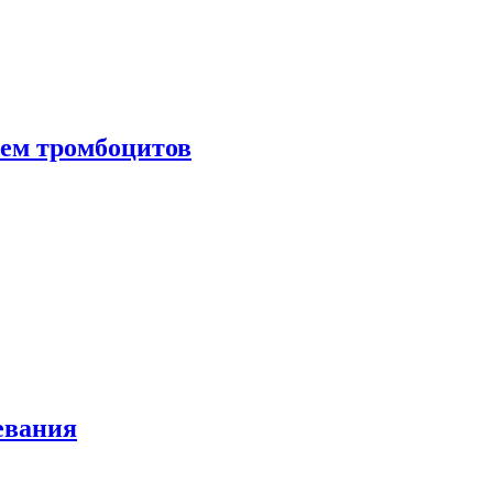
нем тромбоцитов
евания