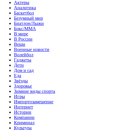
Актеры
Аналитика
Баскетбол
Безумный мир
Биатлон/Лыжи
Бокс/MMA
В мире
В России
Вещи
Военные новости
Волейбол
Гаджеты
Дети
Дом и сад
Еда
Звёзды
Здоровье
Зимние виды спорта
Игры
Импортозамещение
Интернет
Истории
Компании
Криминал
Культура