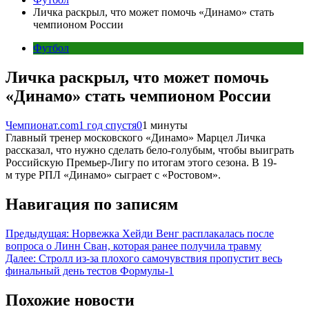
Личка раскрыл, что может помочь «Динамо» стать
чемпионом России
Футбол
Личка раскрыл, что может помочь
«Динамо» стать чемпионом России
Чемпионат.com
1 год спустя
0
1 минуты
Главный тренер московского «Динамо» Марцел Личка
рассказал, что нужно сделать бело-голубым, чтобы выиграть
Российскую Премьер-Лигу по итогам этого сезона. В 19-
м туре РПЛ «Динамо» сыграет с «Ростовом».
Навигация по записям
Предыдущая:
Норвежка Хейди Венг расплакалась после
вопроса о Линн Сван, которая ранее получила травму
Далее:
Стролл из-за плохого самочувствия пропустит весь
финальный день тестов Формулы-1
Похожие новости