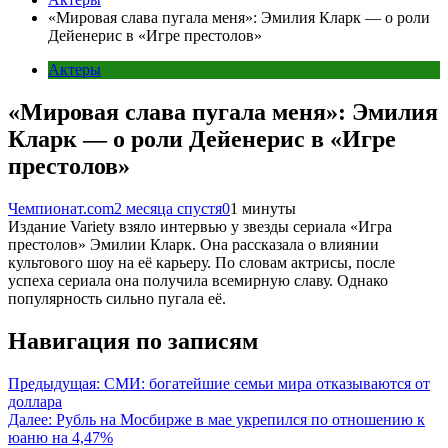
«Мировая слава пугала меня»: Эмилия Кларк — о роли
Дейенерис в «Игре престолов»
Актеры
«Мировая слава пугала меня»: Эмилия
Кларк — о роли Дейенерис в «Игре
престолов»
Чемпионат.com
2 месяца спустя
0
1 минуты
Издание Variety взяло интервью у звезды сериала «Игра
престолов» Эмилии Кларк. Она рассказала о влиянии
культового шоу на её карьеру. По словам актрисы, после
успеха сериала она получила всемирную славу. Однако
популярность сильно пугала её.
Навигация по записям
Предыдущая:
СМИ: богатейшие семьи мира отказываются от
доллара
Далее:
Рубль на Мосбирже в мае укрепился по отношению к
юаню на 4,47%