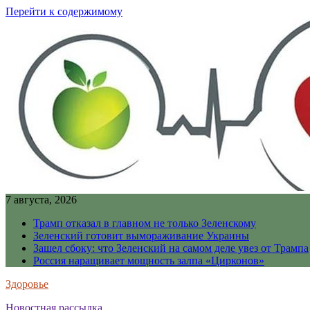
Перейти к содержимому
7 августа, 2026
Трамп отказал в главном не только Зеленскому
Зеленский готовит вымораживание Украины
Зашел сбоку: что Зеленский на самом деле увез от Трампа
Россия наращивает мощность залпа «Цирконов»
Здоровье
Новостная рассылка