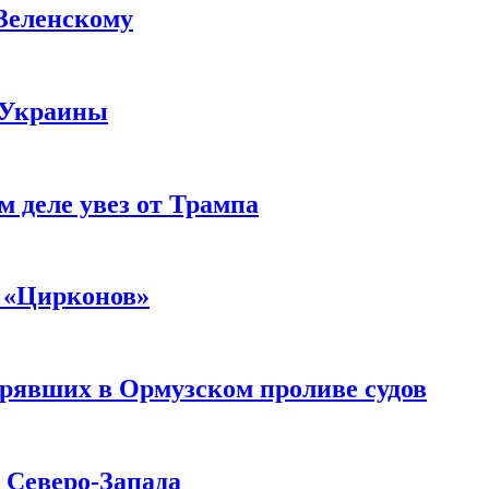
 Зеленскому
 Украины
м деле увез от Трампа
 «Цирконов»
трявших в Ормузском проливе судов
с Северо-Запада