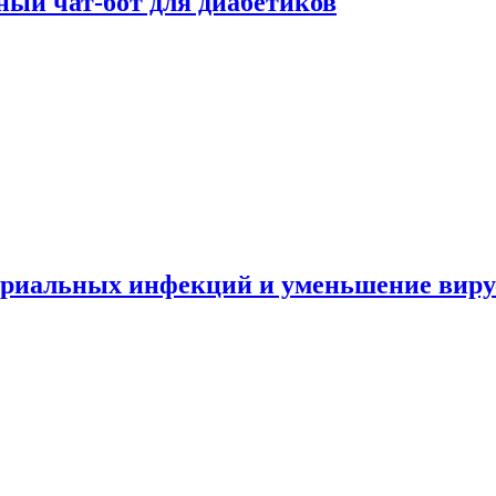
ный чат-бот для диабетиков
териальных инфекций и уменьшение вир