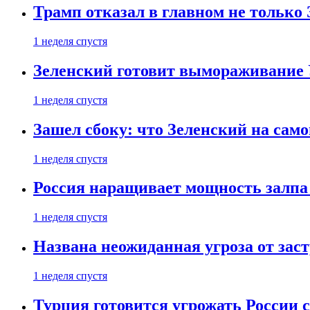
Трамп отказал в главном не только
1 неделя спустя
Зеленский готовит вымораживание
1 неделя спустя
Зашел сбоку: что Зеленский на само
1 неделя спустя
Россия наращивает мощность залпа
1 неделя спустя
Названа неожиданная угроза от зас
1 неделя спустя
Турция готовится угрожать России 