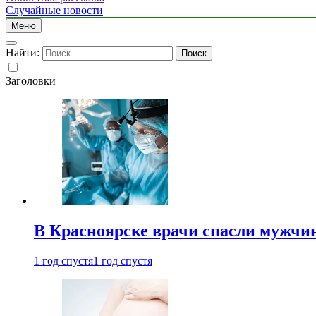
Случайные новости
Меню
Найти:
Заголовки
В Красноярске врачи спасли мужчи
1 год спустя
1 год спустя