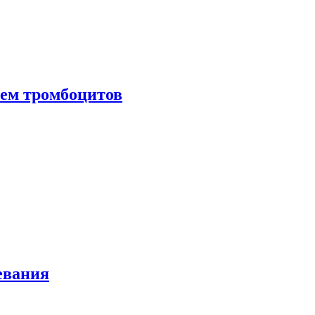
нем тромбоцитов
евания