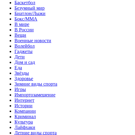
Баскетбол
Безумный мир
Биатлон/Лыжи
Бокс/MMA
В мире
В России
Вещи
Военные новости
Волейбол
Гаджеты
Дети
Дом и сад
Еда
Звёзды
Здоровье
Зимние виды спорта
Игры
Импортозамещение
Интернет
Истории
Компании
Криминал
Культура
Лайфхаки
Летние виды спорта