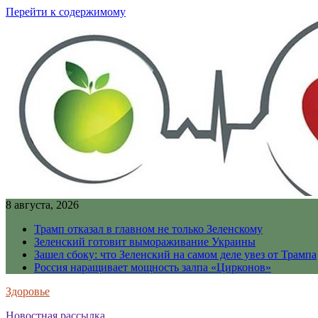
Перейти к содержимому
8 августа, 2026
Трамп отказал в главном не только Зеленскому
Зеленский готовит вымораживание Украины
Зашел сбоку: что Зеленский на самом деле увез от Трампа
Россия наращивает мощность залпа «Цирконов»
Здоровье
Новостная рассылка