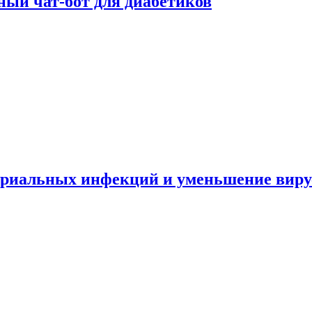
ный чат-бот для диабетиков
териальных инфекций и уменьшение вир