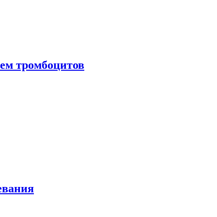
нем тромбоцитов
евания