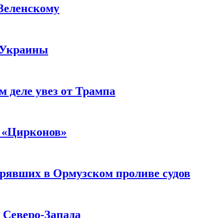
 Зеленскому
 Украины
м деле увез от Трампа
 «Цирконов»
трявших в Ормузском проливе судов
с Северо-Запада