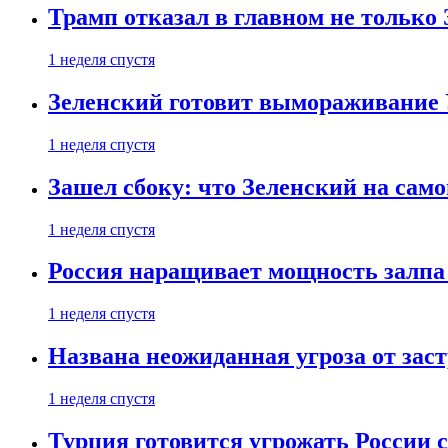
Трамп отказал в главном не только
1 неделя спустя
Зеленский готовит вымораживание
1 неделя спустя
Зашел сбоку: что Зеленский на само
1 неделя спустя
Россия наращивает мощность залпа
1 неделя спустя
Названа неожиданная угроза от зас
1 неделя спустя
Турция готовится угрожать России 