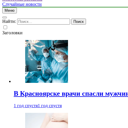
Случайные новости
Меню
Найти:
Заголовки
В Красноярске врачи спасли мужчи
1 год спустя
1 год спустя