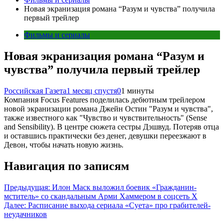
Новая экранизация романа “Разум и чувства” получила
первый трейлер
Фильмы и сериалы
Новая экранизация романа “Разум и
чувства” получила первый трейлер
Российская Газета
1 месяц спустя
0
1 минуты
Компания Focus Features поделилась дебютным трейлером
новой экранизации романа Джейн Остин "Разум и чувства",
также известного как "Чувство и чувствительность" (Sense
and Sensibility). В центре сюжета сестры Дэшвуд. Потеряв отца
и оставшись практически без денег, девушки переезжают в
Девон, чтобы начать новую жизнь.
Навигация по записям
Предыдущая:
Илон Маск выложил боевик «Гражданин-
мститель» со скандальным Арми Хаммером в соцсеть X
Далее:
Расписание выхода сериала «Суета» про грабителей-
неудачников