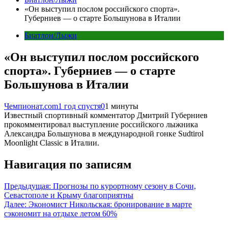
«Он выступил послом российского спорта».
Губерниев — о старте Большунова в Италии
Биатлон/Лыжи
«Он выступил послом российского
спорта». Губерниев — о старте
Большунова в Италии
Чемпионат.com
1 год спустя
0
1 минуты
Известный спортивный комментатор Дмитрий Губерниев
прокомментировал выступление российского лыжника
Александра Большунова в международной гонке Sudtirol
Moonlight Classic в Италии.
Навигация по записям
Предыдущая:
Прогнозы по курортному сезону в Сочи,
Севастополе и Крыму благоприятны
Далее:
Экономист Никольская: бронирование в марте
сэкономит на отдыхе летом 60%