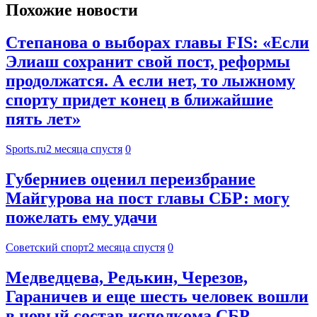
Похожие новости
Степанова о выборах главы FIS: «Если
Элиаш сохранит свой пост, реформы
продолжатся. А если нет, то лыжному
спорту придет конец в ближайшие
пять лет»
Sports.ru
2 месяца спустя
0
Губерниев оценил переизбрание
Майгурова на пост главы СБР: могу
пожелать ему удачи
Советский спорт
2 месяца спустя
0
Медведцева, Редькин, Черезов,
Гараничев и еще шесть человек вошли
в новый состав исполкома СБР