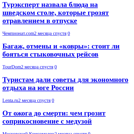
Турэксперт назвала блюда на
шведском столе, которые грозят
отравлением в отпуске
Чемпионат.com
2 месяца спустя
0
Багаж, отмены и «ковры»: стоит ли
бояться стыковочных рейсов
TourDom
2 месяца спустя
0
Туристам дали советы для экономного
отдыха на юге России
Lenta.ru
2 месяца спустя
0
От ожога до смерти: чем грозит
соприкосновение с медузой
Московский Комсомолец
2 месяца спустя
0