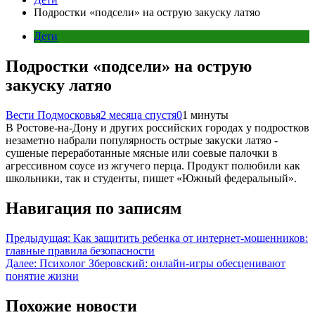
Подростки «подсели» на острую закуску латяо
Дети
Подростки «подсели» на острую
закуску латяо
Вести Подмосковья
2 месяца спустя
0
1 минуты
В Ростове-на-Дону и других российских городах у подростков
незаметно набрали популярность острые закуски латяо -
сушеные переработанные мясные или соевые палочки в
агрессивном соусе из жгучего перца. Продукт полюбили как
школьники, так и студенты, пишет «Южный федеральный».
Навигация по записям
Предыдущая:
Как защитить ребенка от интернет-мошенников:
главные правила безопасности
Далее:
Психолог Зберовский: онлайн-игры обесценивают
понятие жизни
Похожие новости