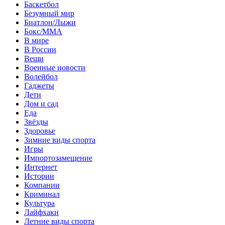
Баскетбол
Безумный мир
Биатлон/Лыжи
Бокс/MMA
В мире
В России
Вещи
Военные новости
Волейбол
Гаджеты
Дети
Дом и сад
Еда
Звёзды
Здоровье
Зимние виды спорта
Игры
Импортозамещение
Интернет
Истории
Компании
Криминал
Культура
Лайфхаки
Летние виды спорта