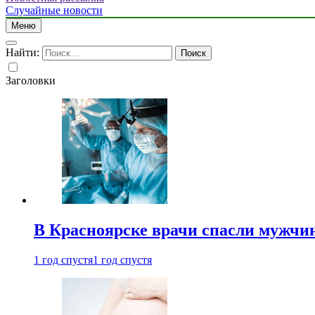
Случайные новости
Меню
Найти:
Заголовки
В Красноярске врачи спасли мужчи
1 год спустя
1 год спустя