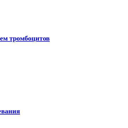
нем тромбоцитов
евания