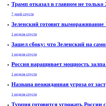
Трамп отказал в главном не только
7 дней спустя
Зеленский готовит вымораживание
1 неделя спустя
Зашел сбоку: что Зеленский на само
1 неделя спустя
Россия наращивает мощность залпа
1 неделя спустя
Названа неожиданная угроза от зас
1 неделя спустя
Турция готовится угрожать России 