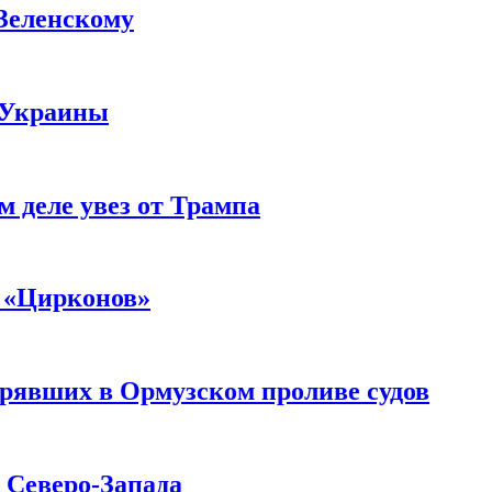
 Зеленскому
 Украины
м деле увез от Трампа
 «Цирконов»
трявших в Ормузском проливе судов
с Северо-Запада