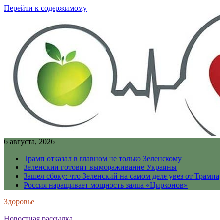
Перейти к содержимому
6 августа, 2026
Трамп отказал в главном не только Зеленскому
Зеленский готовит вымораживание Украины
Зашел сбоку: что Зеленский на самом деле увез от Трампа
Россия наращивает мощность залпа «Цирконов»
Здоровье
Новостная рассылка