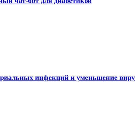
ный чат-бот для диабетиков
териальных инфекций и уменьшение вир