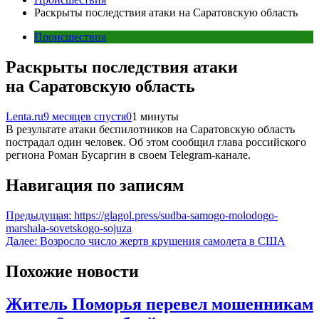
Раскрыты последствия атаки на Саратовскую область
Происшествия
Раскрыты последствия атаки
на Саратовскую область
Lenta.ru
9 месяцев спустя
0
1 минуты
В результате атаки беспилотников на Саратовскую область
пострадал один человек. Об этом сообщил глава российского
региона Роман Бусаргин в своем Telegram-канале.
Навигация по записям
Предыдущая:
https://glagol.press/sudba-samogo-molodogo-
marshala-sovetskogo-sojuza
Далее:
Возросло число жертв крушения самолета в США
Похожие новости
Житель Поморья перевел мошенникам