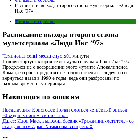
Расписание выхода второго сезона мультсериала «Люди
Икс ’97»
Фильмы и сериалы
Расписание выхода второго сезона
мультсериала «Люди Икс ’97»
Чемпионат.com
1 месяц спустя
0
1 минуты
1 июля стартует второй сезон мультсериала «Люди Икс ’97».
Продолжение о возвращении злого мутанта Апокалипсиса.
Команде героев предстоит не только победить злодея, но и
вернуться назад в 1990-е годы, ведь они разбросаны по
разным временным периодам.
Навигация по записям
Предыдущая:
Кристофер Нолан смотрел четвёртый эпизод
«Звёздных войн» в кино 12 раз
Далее:
Илон Маск выложил боевик «Гражданин-мститель» со
скандальным Арми Хаммером в соцсеть X