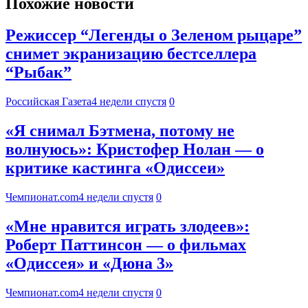
Похожие новости
Режиссер “Легенды о Зеленом рыцаре”
снимет экранизацию бестселлера
“Рыбак”
Российская Газета
4 недели спустя
0
«Я снимал Бэтмена, потому не
волнуюсь»: Кристофер Нолан — о
критике кастинга «Одиссеи»
Чемпионат.com
4 недели спустя
0
«Мне нравится играть злодеев»:
Роберт Паттинсон — о фильмах
«Одиссея» и «Дюна 3»
Чемпионат.com
4 недели спустя
0