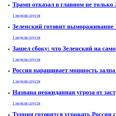
Трамп отказал в главном не только
1 неделя спустя
Зеленский готовит вымораживание
1 неделя спустя
Зашел сбоку: что Зеленский на само
1 неделя спустя
Россия наращивает мощность залпа
1 неделя спустя
Названа неожиданная угроза от зас
1 неделя спустя
Турция готовится угрожать России 