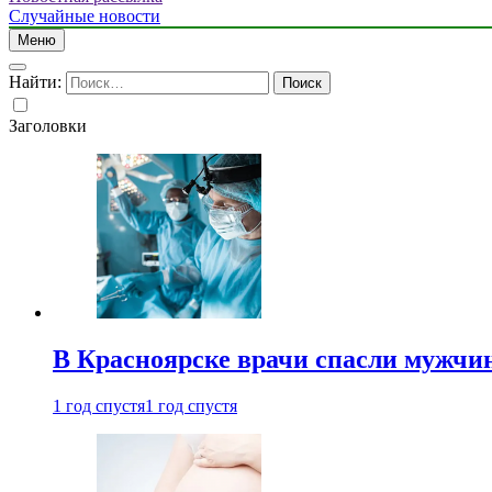
Случайные новости
Меню
Найти:
Заголовки
В Красноярске врачи спасли мужчи
1 год спустя
1 год спустя