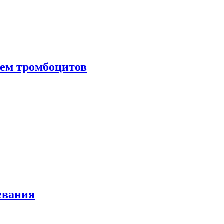
нем тромбоцитов
евания