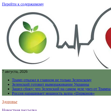
Перейти к содержимому
7 августа, 2026
Трамп отказал в главном не только Зеленскому
Зеленский готовит вымораживание Украины
Зашел сбоку: что Зеленский на самом деле увез от Трампа
Россия наращивает мощность залпа «Цирконов»
Здоровье
Новостная рассылка