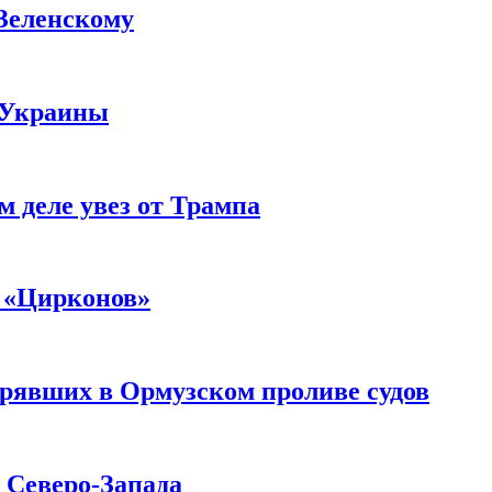
 Зеленскому
 Украины
м деле увез от Трампа
 «Цирконов»
трявших в Ормузском проливе судов
с Северо-Запада