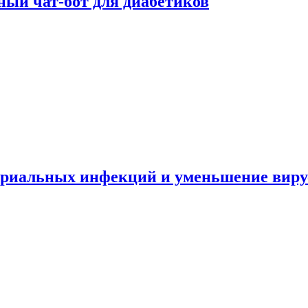
ный чат-бот для диабетиков
териальных инфекций и уменьшение вир