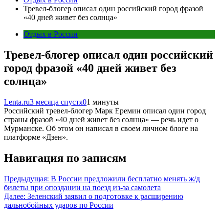
Тревел-блогер описал один российский город фразой
«40 дней живет без солнца»
Отдых в России
Тревел-блогер описал один российский
город фразой «40 дней живет без
солнца»
Lenta.ru
3 месяца спустя
0
1 минуты
Российский тревел-блогер Марк Еремин описал один город
страны фразой «40 дней живет без солнца» — речь идет о
Мурманске. Об этом он написал в своем личном блоге на
платформе «Дзен».
Навигация по записям
Предыдущая:
В России предложили бесплатно менять ж/д
билеты при опоздании на поезд из-за самолета
Далее:
Зеленский заявил о подготовке к расширению
дальнобойных ударов по России