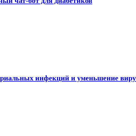
ный чат-бот для диабетиков
териальных инфекций и уменьшение вир