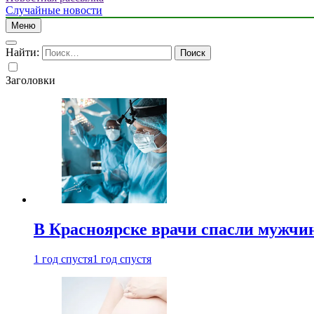
Случайные новости
Меню
Найти:
Заголовки
В Красноярске врачи спасли мужчи
1 год спустя
1 год спустя