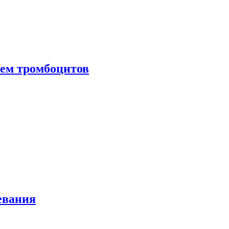
нем тромбоцитов
евания