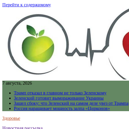
Перейти к содержимому
7 августа, 2026
Трамп отказал в главном не только Зеленскому
Зеленский готовит вымораживание Украины
Зашел сбоку: что Зеленский на самом деле увез от Трампа
Россия наращивает мощность залпа «Цирконов»
Здоровье
Новостная рассылка