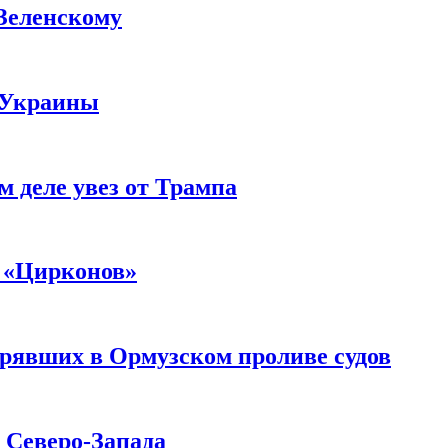
 Зеленскому
 Украины
м деле увез от Трампа
 «Цирконов»
трявших в Ормузском проливе судов
с Северо-Запада