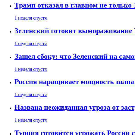
Трамп отказал в главном не только
1 неделя спустя
Зеленский готовит вымораживание
1 неделя спустя
Зашел сбоку: что Зеленский на само
1 неделя спустя
Россия наращивает мощность залпа
1 неделя спустя
Названа неожиданная угроза от зас
1 неделя спустя
Турция готовится угрожать России 