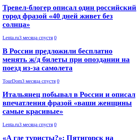
Тревел-блогер описал один российский
город фразой «40 дней живет без
солнца»
Lenta.ru
3 месяца спустя
0
В России предложили бесплатно
менять ж/д билеты при опоздании на
поезд из-за самолета
TourDom
3 месяца спустя
0
Итальянец побывал в России и описал
впечатления фразой «ваши женщины
самые красивые»
Lenta.ru
3 месяца спустя
0
«А где туристы?»: Пятигорск на