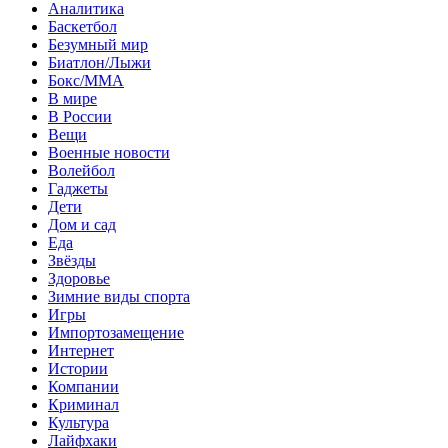
Аналитика
Баскетбол
Безумный мир
Биатлон/Лыжи
Бокс/MMA
В мире
В России
Вещи
Военные новости
Волейбол
Гаджеты
Дети
Дом и сад
Еда
Звёзды
Здоровье
Зимние виды спорта
Игры
Импортозамещение
Интернет
Истории
Компании
Криминал
Культура
Лайфхаки