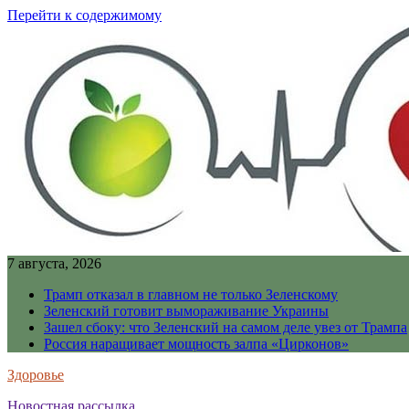
Перейти к содержимому
7 августа, 2026
Трамп отказал в главном не только Зеленскому
Зеленский готовит вымораживание Украины
Зашел сбоку: что Зеленский на самом деле увез от Трампа
Россия наращивает мощность залпа «Цирконов»
Здоровье
Новостная рассылка