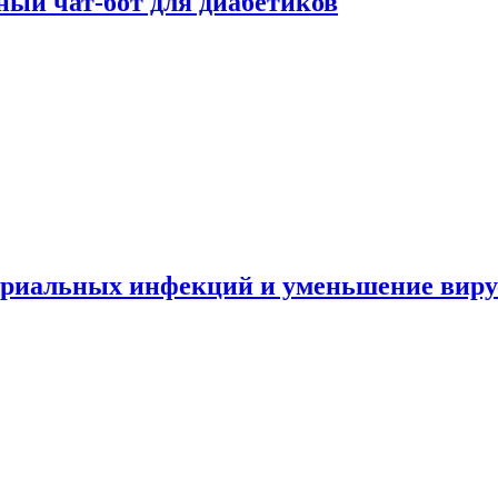
ный чат-бот для диабетиков
териальных инфекций и уменьшение вир