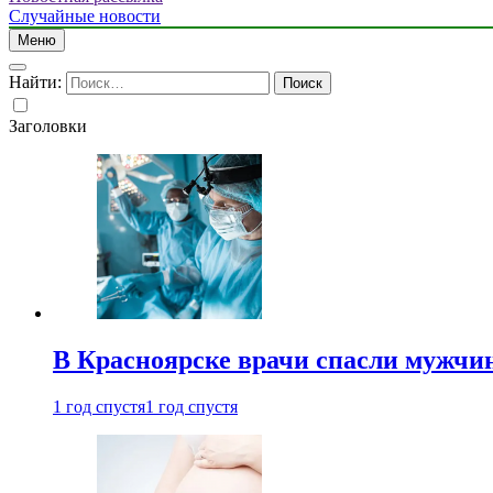
Случайные новости
Меню
Найти:
Заголовки
В Красноярске врачи спасли мужчи
1 год спустя
1 год спустя