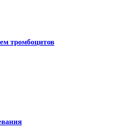
нем тромбоцитов
евания