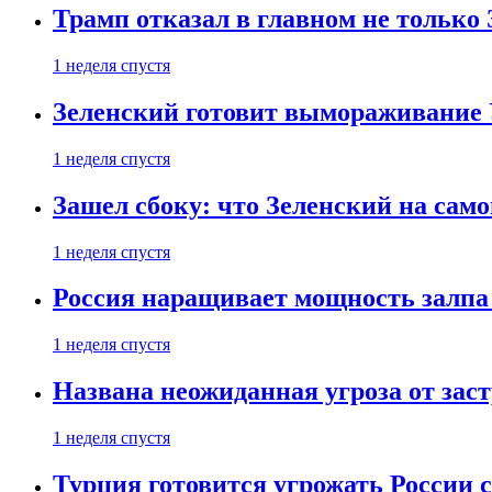
Трамп отказал в главном не только
1 неделя спустя
Зеленский готовит вымораживание
1 неделя спустя
Зашел сбоку: что Зеленский на само
1 неделя спустя
Россия наращивает мощность залпа
1 неделя спустя
Названа неожиданная угроза от зас
1 неделя спустя
Турция готовится угрожать России 