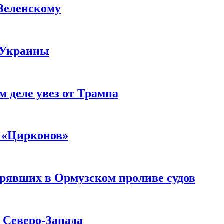
 Зеленскому
 Украины
м деле увез от Трампа
 «Цирконов»
трявших в Ормузском проливе судов
с Северо-Запада