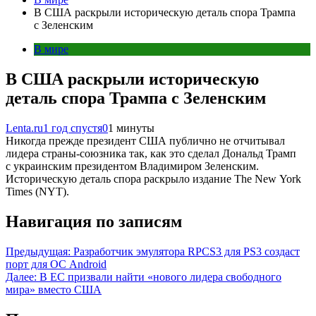
В США раскрыли историческую деталь спора Трампа
с Зеленским
В мире
В США раскрыли историческую
деталь спора Трампа с Зеленским
Lenta.ru
1 год спустя
0
1 минуты
Никогда прежде президент США публично не отчитывал
лидера страны-союзника так, как это сделал Дональд Трамп
с украинским президентом Владимиром Зеленским.
Историческую деталь спора раскрыло издание The New York
Times (NYT).
Навигация по записям
Предыдущая:
Разработчик эмулятора RPCS3 для PS3 создаст
порт для ОС Android
Далее:
В ЕС призвали найти «нового лидера свободного
мира» вместо США