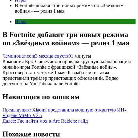
В Fortnite добавят три новых режима по «Звёздным
войнам» — релиз 1 мая
Игры
В Fortnite добавят три новых режима
по «Звёздным войнам» — релиз 1 мая
Чемпионат.com
3 месяца спустя
0
1 минуты
Компания Epic Games анонсировала крупную коллаборацию
онлайн-игры Fortnite с франшизой «Звёздные войны».
Кроссовер стартует уже 1 мая. Разработчики также
представили трейлер предстоящих обновлений. Видео
доступно на YouTube-канале Fortnite.
Навигация по записям
Предыдущая:
Xiaomi представила мощную открытую ИИ-
модель MiMo-V2.5
Далее:
Где найти мох в Arc Raiders: гайд
Похожие новости