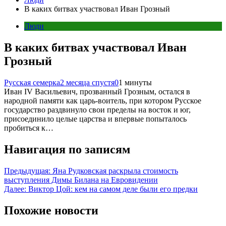
В каких битвах участвовал Иван Грозный
Люди
В каких битвах участвовал Иван
Грозный
Русская семерка
2 месяца спустя
0
1 минуты
Иван IV Васильевич, прозванный Грозным, остался в
народной памяти как царь-воитель, при котором Русское
государство раздвинуло свои пределы на восток и юг,
присоединило целые царства и впервые попыталось
пробиться к…
Навигация по записям
Предыдущая:
Яна Рудковская раскрыла стоимость
выступления Димы Билана на Евровидении
Далее:
Виктор Цой: кем на самом деле были его предки
Похожие новости