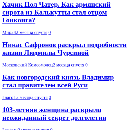
Хачик Пол Чатер. Как армянский
сирота из Калькутты стал отцом
Гонконга?
Мир24
2 месяца спустя
0
Никас Сафронов раскрыл подробности
жизни Людмилы Чурсиной
Московский Комсомолец
2 месяца спустя
0
Как новгородский князь Владимир
стал правителем всей Руси
ГлагоL
2 месяца спустя
0
103-летняя женщина раскрыла
неожиданный секрет долголетия
Lenta.ru
2 месяца спустя
0