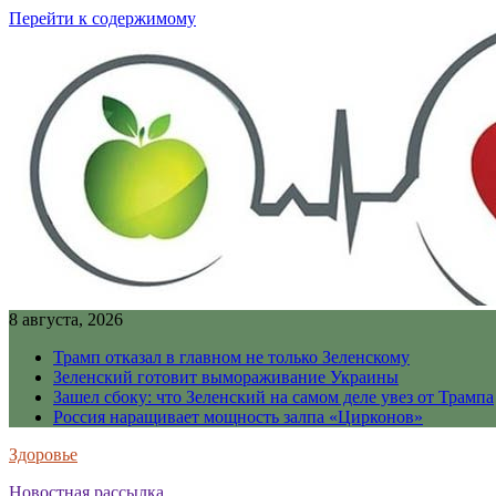
Перейти к содержимому
8 августа, 2026
Трамп отказал в главном не только Зеленскому
Зеленский готовит вымораживание Украины
Зашел сбоку: что Зеленский на самом деле увез от Трампа
Россия наращивает мощность залпа «Цирконов»
Здоровье
Новостная рассылка