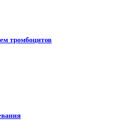
нем тромбоцитов
евания