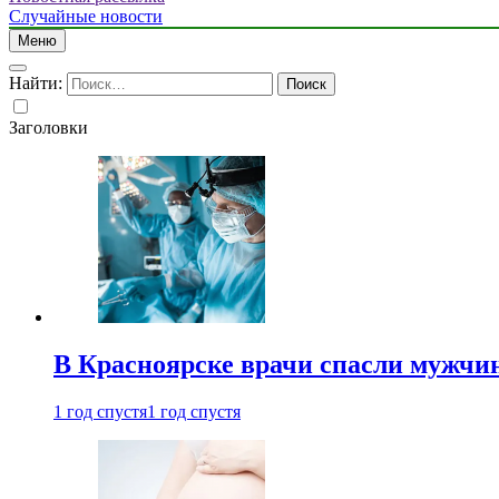
Случайные новости
Меню
Найти:
Заголовки
В Красноярске врачи спасли мужчи
1 год спустя
1 год спустя