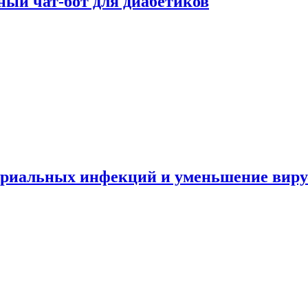
ный чат-бот для диабетиков
териальных инфекций и уменьшение вир