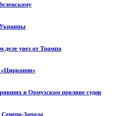
 Зеленскому
 Украины
м деле увез от Трампа
 «Цирконов»
трявших в Ормузском проливе судов
с Северо-Запада