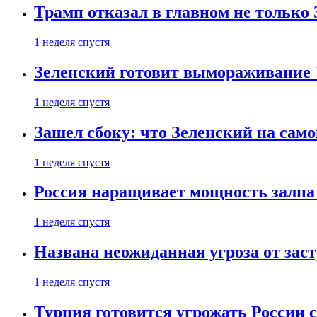
Трамп отказал в главном не только
1 неделя спустя
Зеленский готовит вымораживание
1 неделя спустя
Зашел сбоку: что Зеленский на само
1 неделя спустя
Россия наращивает мощность залпа
1 неделя спустя
Названа неожиданная угроза от зас
1 неделя спустя
Турция готовится угрожать России 