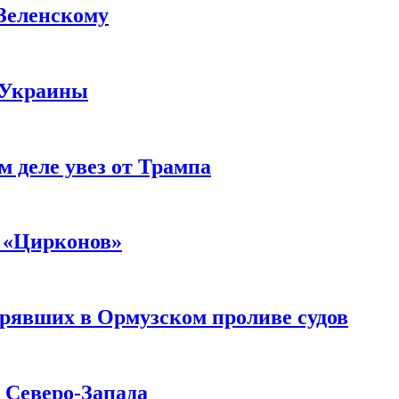
 Зеленскому
 Украины
м деле увез от Трампа
 «Цирконов»
трявших в Ормузском проливе судов
с Северо-Запада