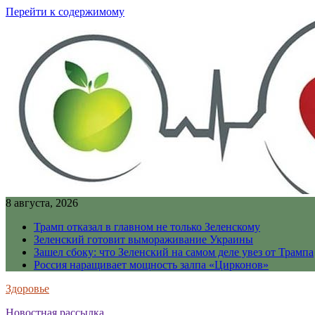
Перейти к содержимому
8 августа, 2026
Трамп отказал в главном не только Зеленскому
Зеленский готовит вымораживание Украины
Зашел сбоку: что Зеленский на самом деле увез от Трампа
Россия наращивает мощность залпа «Цирконов»
Здоровье
Новостная рассылка