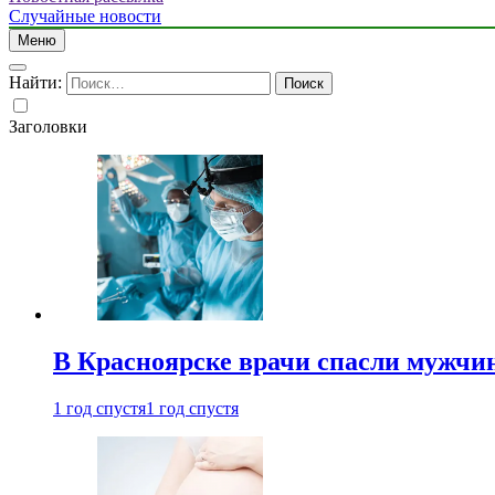
Случайные новости
Меню
Найти:
Заголовки
В Красноярске врачи спасли мужчи
1 год спустя
1 год спустя