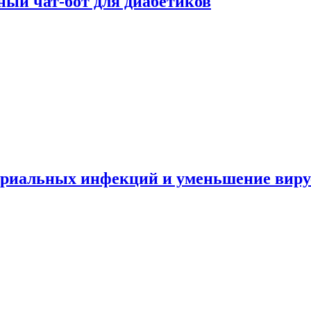
ный чат-бот для диабетиков
териальных инфекций и уменьшение вир