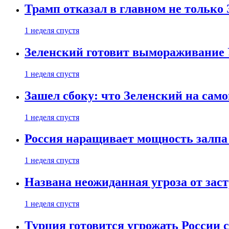
Трамп отказал в главном не только
1 неделя спустя
Зеленский готовит вымораживание
1 неделя спустя
Зашел сбоку: что Зеленский на само
1 неделя спустя
Россия наращивает мощность залпа
1 неделя спустя
Названа неожиданная угроза от зас
1 неделя спустя
Турция готовится угрожать России 