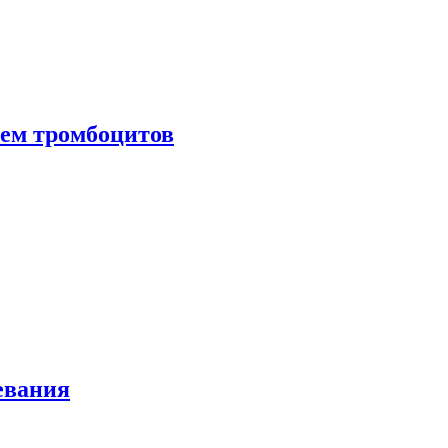
нем тромбоцитов
евания