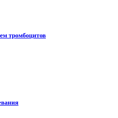
нем тромбоцитов
евания