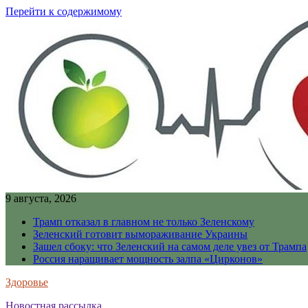
Перейти к содержимому
9 августа, 2026
Трамп отказал в главном не только Зеленскому
Зеленский готовит вымораживание Украины
Зашел сбоку: что Зеленский на самом деле увез от Трампа
Россия наращивает мощность залпа «Цирконов»
Здоровье
Новостная рассылка