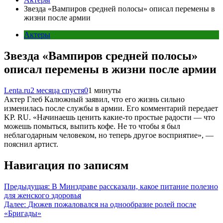
Звезда «Вампиров средней полосы» описал перемены в
жизни после армии
Актеры
Звезда «Вампиров средней полосы»
описал перемены в жизни после армии
Lenta.ru
2 месяца спустя
0
1 минуты
Актер Глеб Калюжный заявил, что его жизнь сильно
изменилась после службы в армии. Его комментарий передает
KP. RU. «Начинаешь ценить какие-то простые радости — что
можешь помыться, выпить кофе. Не то чтобы я был
неблагодарным человеком, но теперь другое восприятие», —
пояснил артист.
Навигация по записям
Предыдущая:
В Минздраве рассказали, какое питание полезно
для женского здоровья
Далее:
Дюжев пожаловался на однообразие ролей после
«Бригады»