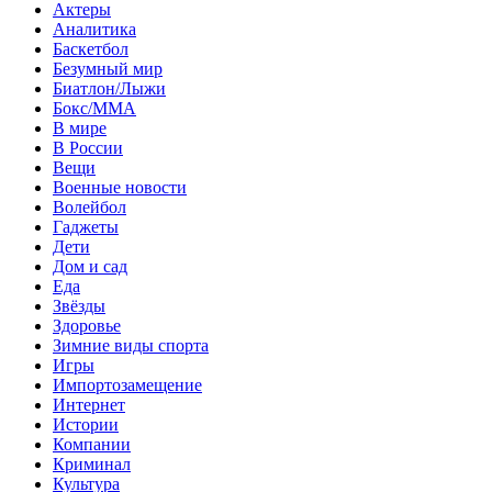
Актеры
Аналитика
Баскетбол
Безумный мир
Биатлон/Лыжи
Бокс/MMA
В мире
В России
Вещи
Военные новости
Волейбол
Гаджеты
Дети
Дом и сад
Еда
Звёзды
Здоровье
Зимние виды спорта
Игры
Импортозамещение
Интернет
Истории
Компании
Криминал
Культура