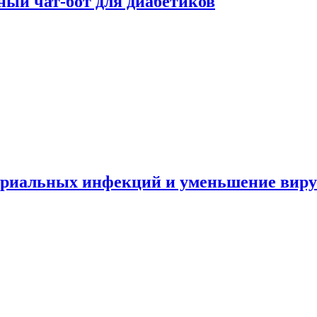
ный чат-бот для диабетиков
териальных инфекций и уменьшение вир