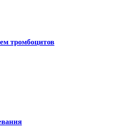
нем тромбоцитов
евания