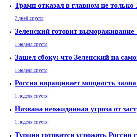
Трамп отказал в главном не только
7 дней спустя
Зеленский готовит вымораживание
1 неделя спустя
Зашел сбоку: что Зеленский на само
1 неделя спустя
Россия наращивает мощность залпа
1 неделя спустя
Названа неожиданная угроза от зас
1 неделя спустя
Турция готовится угрожать России 