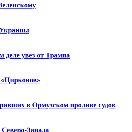
 Зеленскому
 Украины
м деле увез от Трампа
 «Цирконов»
трявших в Ормузском проливе судов
с Северо-Запада