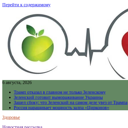
Перейти к содержимому
6 августа, 2026
Трамп отказал в главном не только Зеленскому
Зеленский готовит вымораживание Украины
Зашел сбоку: что Зеленский на самом деле увез от Трампа
Россия наращивает мощность залпа «Цирконов»
Здоровье
Новостная рассылка