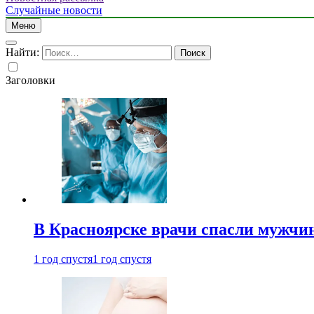
Случайные новости
Меню
Найти:
Заголовки
В Красноярске врачи спасли мужчи
1 год спустя
1 год спустя