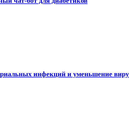
ный чат-бот для диабетиков
териальных инфекций и уменьшение вир