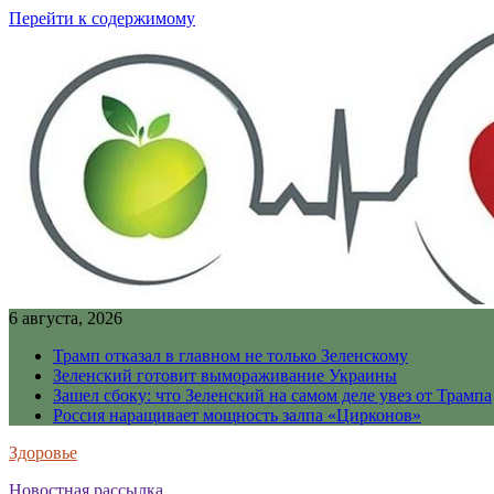
Перейти к содержимому
6 августа, 2026
Трамп отказал в главном не только Зеленскому
Зеленский готовит вымораживание Украины
Зашел сбоку: что Зеленский на самом деле увез от Трампа
Россия наращивает мощность залпа «Цирконов»
Здоровье
Новостная рассылка