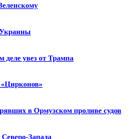
 Зеленскому
 Украины
м деле увез от Трампа
 «Цирконов»
трявших в Ормузском проливе судов
с Северо-Запада