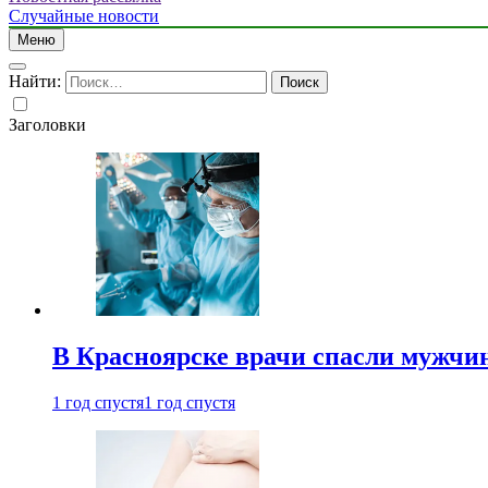
Случайные новости
Меню
Найти:
Заголовки
В Красноярске врачи спасли мужчи
1 год спустя
1 год спустя