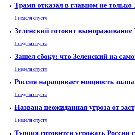
Трамп отказал в главном не только
1 неделя спустя
Зеленский готовит вымораживание
1 неделя спустя
Зашел сбоку: что Зеленский на само
1 неделя спустя
Россия наращивает мощность залпа
1 неделя спустя
Названа неожиданная угроза от зас
1 неделя спустя
Турция готовится угрожать России 