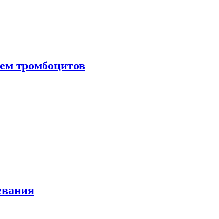
нем тромбоцитов
евания