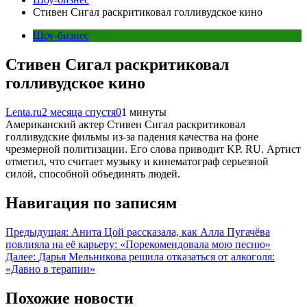
Стивен Сигал раскритиковал голливудское кино
Шоу-бизнес
Стивен Сигал раскритиковал
голливудское кино
Lenta.ru
2 месяца спустя
0
1 минуты
Американский актер Стивен Сигал раскритиковал
голливудские фильмы из-за падения качества на фоне
чрезмерной политизации. Его слова приводит KP. RU. Артист
отметил, что считает музыку и кинематограф серьезной
силой, способной объединять людей.
Навигация по записям
Предыдущая:
Анита Цой рассказала, как Алла Пугачёва
повлияла на её карьеру: «Порекомендовала мою песню»
Далее:
Дарья Мельникова решила отказаться от алкоголя:
«Давно в терапии»
Похожие новости