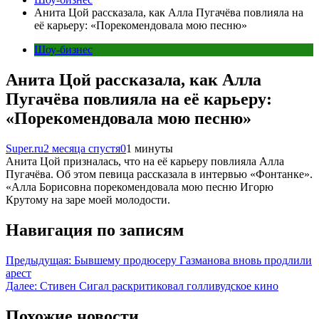
Анита Цой рассказала, как Алла Пугачёва повлияла на
её карьеру: «Порекомендовала мою песню»
Шоу-бизнес
Анита Цой рассказала, как Алла
Пугачёва повлияла на её карьеру:
«Порекомендовала мою песню»
Super.ru
2 месяца спустя
0
1 минуты
Анита Цой призналась, что на её карьеру повлияла Алла
Пугачёва. Об этом певица рассказала в интервью «Фонтанке».
«Алла Борисовна порекомендовала мою песню Игорю
Крутому на заре моей молодости.
Навигация по записям
Предыдущая:
Бывшему продюсеру Газманова вновь продлили
арест
Далее:
Стивен Сигал раскритиковал голливудское кино
Похожие новости