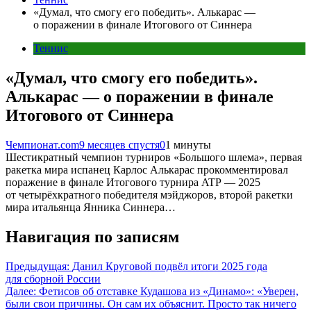
«Думал, что смогу его победить». Алькарас —
о поражении в финале Итогового от Синнера
Теннис
«Думал, что смогу его победить».
Алькарас — о поражении в финале
Итогового от Синнера
Чемпионат.com
9 месяцев спустя
0
1 минуты
Шестикратный чемпион турниров «Большого шлема», первая
ракетка мира испанец Карлос Алькарас прокомментировал
поражение в финале Итогового турнира ATP — 2025
от четырёхкратного победителя мэйджоров, второй ракетки
мира итальянца Янника Синнера…
Навигация по записям
Предыдущая:
Данил Круговой подвёл итоги 2025 года
для сборной России
Далее:
Фетисов об отставке Кудашова из «Динамо»: «Уверен,
были свои причины. Он сам их объяснит. Просто так ничего