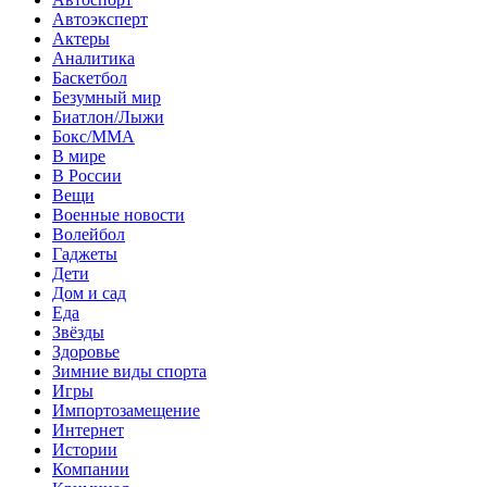
Автоэксперт
Актеры
Аналитика
Баскетбол
Безумный мир
Биатлон/Лыжи
Бокс/MMA
В мире
В России
Вещи
Военные новости
Волейбол
Гаджеты
Дети
Дом и сад
Еда
Звёзды
Здоровье
Зимние виды спорта
Игры
Импортозамещение
Интернет
Истории
Компании