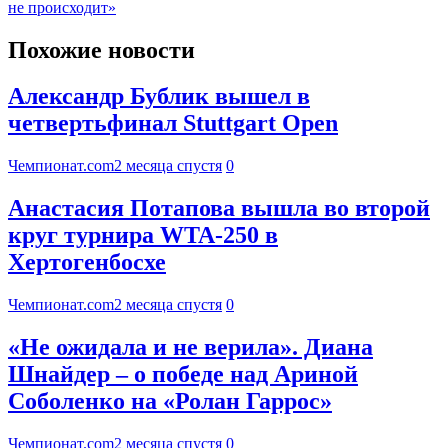
не происходит»
Похожие новости
Александр Бублик вышел в
четвертьфинал Stuttgart Open
Чемпионат.com
2 месяца спустя
0
Анастасия Потапова вышла во второй
круг турнира WTA-250 в
Хертогенбосхе
Чемпионат.com
2 месяца спустя
0
«Не ожидала и не верила». Диана
Шнайдер – о победе над Ариной
Соболенко на «Ролан Гаррос»
Чемпионат.com
2 месяца спустя
0