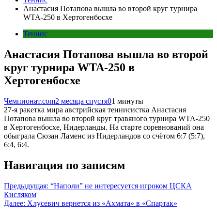
Анастасия Потапова вышла во второй круг турнира
WTA-250 в Хертогенбосхе
Теннис
Анастасия Потапова вышла во второй
круг турнира WTA-250 в
Хертогенбосхе
Чемпионат.com
2 месяца спустя
0
1 минуты
27-я ракетка мира австрийская теннисистка Анастасия
Потапова вышла во второй круг травяного турнира WTA-250
в Хертогенбосхе, Нидерланды. На старте соревнований она
обыграла Сюзан Ламенс из Нидерландов со счётом 6:7 (5:7),
6:4, 6:4.
Навигация по записям
Предыдущая:
“Наполи” не интересуется игроком ЦСКА
Кисляком
Далее:
Хлусевич вернется из «Ахмата» в «Спартак»