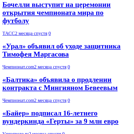
Бочелли выступит на церемонии
открытия чемпионата мира по
футболу
ТАСС
2 месяца спустя
0
«Урал» объявил об уходе защитника
Тимофея Маргасова
Чемпионат.com
2 месяца спустя
0
«Балтика» объявила о продлении
контракта с Мингияном Бевеевым
Чемпионат.com
2 месяца спустя
0
«Байер» подписал 16-летнего
вундеркинда «Герты» за 9 млн евро
Vprognoze.ru
2 месяца спустя
0