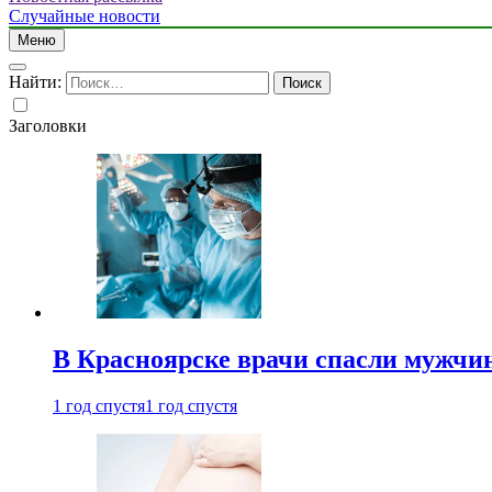
Случайные новости
Меню
Найти:
Заголовки
В Красноярске врачи спасли мужчи
1 год спустя
1 год спустя