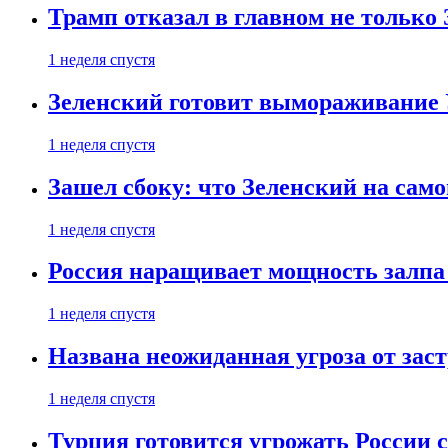
Трамп отказал в главном не только
1 неделя спустя
Зеленский готовит вымораживание
1 неделя спустя
Зашел сбоку: что Зеленский на само
1 неделя спустя
Россия наращивает мощность залпа
1 неделя спустя
Названа неожиданная угроза от зас
1 неделя спустя
Турция готовится угрожать России 