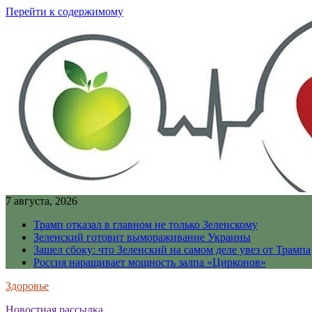
Перейти к содержимому
7 августа, 2026
Трамп отказал в главном не только Зеленскому
Зеленский готовит вымораживание Украины
Зашел сбоку: что Зеленский на самом деле увез от Трампа
Россия наращивает мощность залпа «Цирконов»
Здоровье
Новостная рассылка