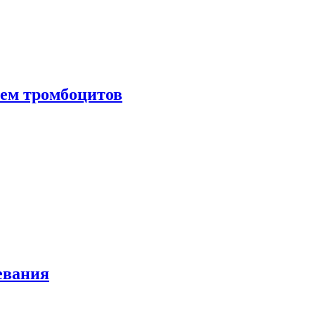
нем тромбоцитов
евания