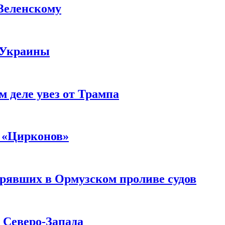
 Зеленскому
 Украины
м деле увез от Трампа
 «Цирконов»
трявших в Ормузском проливе судов
с Северо-Запада