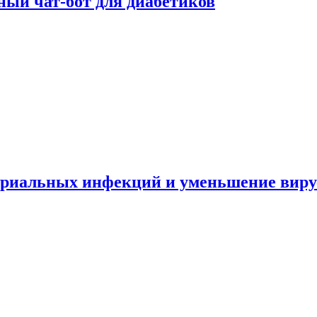
ный чат-бот для диабетиков
териальных инфекций и уменьшение вир