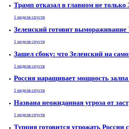
Трамп отказал в главном не только
1 неделя спустя
Зеленский готовит вымораживание
1 неделя спустя
Зашел сбоку: что Зеленский на само
1 неделя спустя
Россия наращивает мощность залпа
1 неделя спустя
Названа неожиданная угроза от зас
1 неделя спустя
Турция готовится угрожать России 