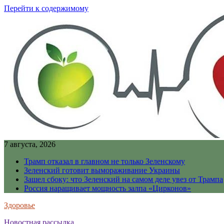
Перейти к содержимому
7 августа, 2026
Трамп отказал в главном не только Зеленскому
Зеленский готовит вымораживание Украины
Зашел сбоку: что Зеленский на самом деле увез от Трампа
Россия наращивает мощность залпа «Цирконов»
Здоровье
Новостная рассылка