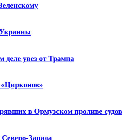
 Зеленскому
 Украины
м деле увез от Трампа
 «Цирконов»
трявших в Ормузском проливе судов
с Северо-Запада