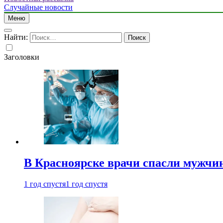
Случайные новости
Меню
Найти:
Заголовки
В Красноярске врачи спасли мужчи
1 год спустя
1 год спустя