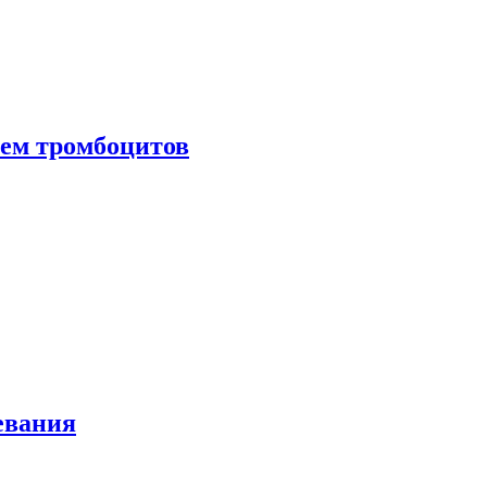
нем тромбоцитов
евания