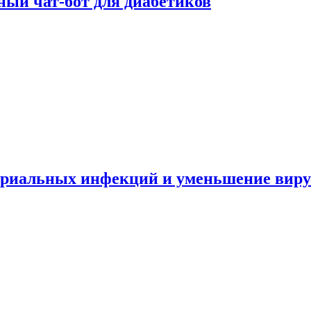
ный чат-бот для диабетиков
териальных инфекций и уменьшение вир