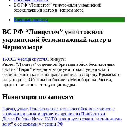
ВС РФ “Ланцетом” уничтожили украинский
безэкипажный катер в Черном море
Военные новости
ВС РФ “Ланцетом” уничтожили
украинский безэкипажный катер в
Черном море
ТАСС
3 месяца спустя
0
1 минуты
Расчет "Ланцета" отдельной бригады войск беспилотных
систем "Варяг" в Черном море уничтожил украинский
безэкипажный катер, направлявшийся в сторону Крымского
полуострова. Об этом сообщили в Минобороны России,
предоставив соответствующие кадры.
Навигация по записям
Предыдущая:
Генерал назвал пять российских регионов с
возможным риском прилетов дронов из Прибалтики
Далее:
Defense News: НАТО планирует создать “автономную
зону” с сенсорами у границ РФ